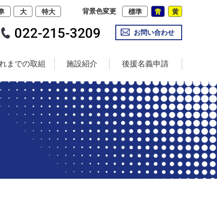
背景色変更
準
大
特大
標準
青
黄
022-215-3209
お問い合わせ
れまでの取組
施設紹介
後援名義申請