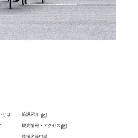
いとは
‐ 施設紹介
て
‐ 観光情報・アクセス
‐ 後援名義申請